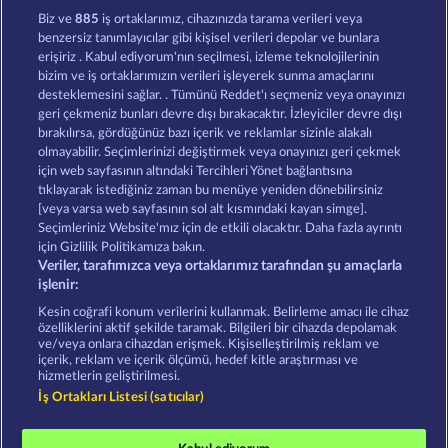
Dragonheart The Nibelung Legends
The Guardian God: Heimdall's Horn
Biz ve
885
iş ortaklarımız, cihazınızda tarama verileri veya
benzersiz tanımlayıcılar gibi kişisel verileri depolar ve bunlara
erişiriz . Kabul ediyorum'nın seçilmesi, izleme teknolojilerinin
bizim ve iş ortaklarımızın verileri işleyerek sunma amaçlarını
desteklemesini sağlar. . Tümünü Reddet'ı seçmeniz veya onayınızı
geri çekmeniz bunları devre dışı bırakacaktır. İzleyiciler devre dışı
bırakılırsa, gördüğünüz bazı içerik ve reklamlar sizinle alakalı
olmayabilir. Seçimlerinizi değiştirmek veya onayınızı geri çekmek
Magic Mirror
Gates Of Ishtar
için web sayfasının altındaki Tercihleri Yönet bağlantısına
tıklayarak istediğiniz zaman bu menüye yeniden dönebilirsiniz
[veya varsa web sayfasının sol alt kısmındaki kayan simge].
Hüküm ve Koşullar
Gizlilik Beyanı
Künye
Seçimleriniz Website'mız için de etkili olacaktır. Daha fazla ayrıntı
için Gizlilik Politikamıza bakın.
Veriler, tarafımızca veya ortaklarımız tarafından şu amaçlarla
Şirket
SSS
Ortaklık programı
Facebook
işlenir:
İptal talebini gönder
Kesin coğrafi konum verilerini kullanmak. Belirleme amacı ile cihaz
özelliklerini aktif şekilde taramak. Bilgileri bir cihazda depolamak
ve/veya onlara cihazdan erişmek. Kişiselleştirilmiş reklam ve
içerik, reklam ve içerik ölçümü, hedef kitle araştırması ve
hizmetlerin geliştirilmesi.
İş Ortakları Listesi (satıcılar)
Sosyal casino oyunları sadece eğlence amaçlıdır ve
gerçek parayla oynanan kumar oyunlarında