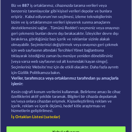
Valkyries - The Nibelung Legends
Crystal Ball
Biz ve
887
iş ortaklarımız, cihazınızda tarama verileri veya
benzersiz tanımlayıcılar gibi kişisel verileri depolar ve bunlara
erişiriz . Kabul ediyorum'nın seçilmesi, izleme teknolojilerinin
bizim ve iş ortaklarımızın verileri işleyerek sunma amaçlarını
desteklemesini sağlar. . Tümünü Reddet'ı seçmeniz veya onayınızı
geri çekmeniz bunları devre dışı bırakacaktır. İzleyiciler devre dışı
bırakılırsa, gördüğünüz bazı içerik ve reklamlar sizinle alakalı
olmayabilir. Seçimlerinizi değiştirmek veya onayınızı geri çekmek
Creatures of the Night
Magic Stone
için web sayfasının altındaki Tercihleri Yönet bağlantısına
tıklayarak istediğiniz zaman bu menüye yeniden dönebilirsiniz
[veya varsa web sayfasının sol alt kısmındaki kayan simge].
Hüküm ve Koşullar
Gizlilik Beyanı
Künye
Seçimleriniz Website'mız için de etkili olacaktır. Daha fazla ayrıntı
için Gizlilik Politikamıza bakın.
Veriler, tarafımızca veya ortaklarımız tarafından şu amaçlarla
Şirket
SSS
Ortaklık programı
Facebook
işlenir:
İptal talebini gönder
Kesin coğrafi konum verilerini kullanmak. Belirleme amacı ile cihaz
özelliklerini aktif şekilde taramak. Bilgileri bir cihazda depolamak
ve/veya onlara cihazdan erişmek. Kişiselleştirilmiş reklam ve
içerik, reklam ve içerik ölçümü, hedef kitle araştırması ve
hizmetlerin geliştirilmesi.
İş Ortakları Listesi (satıcılar)
Sosyal casino oyunları sadece eğlence amaçlıdır ve
gerçek parayla oynanan kumar oyunlarında