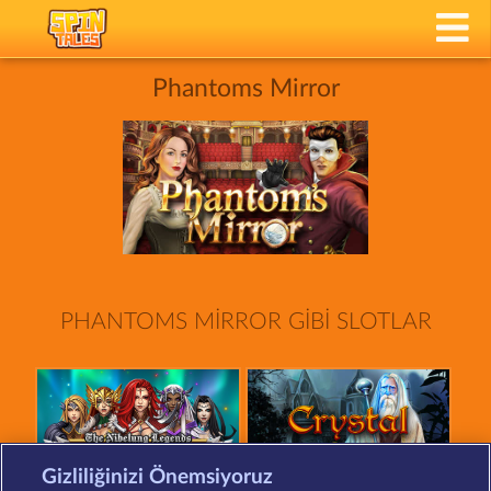
Phantoms Mirror
PHANTOMS MIRROR GIBI SLOTLAR
Gizliliğinizi Önemsiyoruz