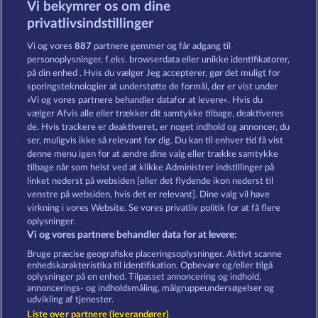
Vi bekymrer os om dine
Atlantic Wilds
Savanna Moon
privatlivsindstillinger
Vi og vores
887
partnere gemmer og får adgang til
personoplysninger, f.eks. browserdata eller unikke identifikatorer,
på din enhed . Hvis du vælger Jeg accepterer, gør det muligt for
sporingsteknologier at understøtte de formål, der er vist under
»Vi og vores partnere behandler datafor at levere«. Hvis du
Wild Rapa Nui
Golden Ei of Moorhuhn
vælger Afvis alle eller trækker dit samtykke tilbage, deaktiveres
de. Hvis trackere er deaktiveret, er noget indhold og annoncer, du
ser, muligvis ikke så relevant for dig. Du kan til enhver tid få vist
denne menu igen for at ændre dine valg eller trække samtykke
Vilkår og betingelser
Datasikkerhed
tilbage når som helst ved at klikke Administrer indstillinger på
linket nederst på websiden [eller det flydende ikon nederst til
Kontakt
Virksomhed
FAQ
venstre på websiden, hvis det er relevant]. Dine valg vil have
virkning i vores Website. Se vores privatliv politik for at få flere
Tilsluttet program
Facebook
oplysninger.
Vi og vores partnere behandler data for at levere:
Indsend anmodning om tilbagetrækning
Bruge præcise geografiske placeringsoplysninger. Aktivt scanne
enhedskarakteristika til identifikation. Opbevare og/eller tilgå
oplysninger på en enhed. Tilpasset annoncering og indhold,
annoncerings- og indholdsmåling, målgruppeundersøgelser og
udvikling af tjenester.
Liste over partnere (leverandører)