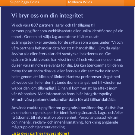
Super Piggy Coins
Mallorca Wilds
Vi bryr oss om din integritet
Vi och våra
887
partners lagrar och får tillgång till
personuppgifter som webbläsardata eller unika identifierare på din
enhet . Genom att välja Jag accepterar tillåter du att
spårningstekniker används för de syften som anges under ”Vi och
Dead Legion
Fort Brave
våra partners behandlar data för att tillhandahålla”. . Om du väljer
Avvisa alla eller återkallar ditt samtycke inaktiveras de. Om
spårare är inaktiverade kan visst innehåll och vissa annonser som
du ser vara mindre relevanta för dig. Du kan återkomma till denna
Användarvillkor
Sekretesspolicy
Avtryck
meny för att ändra dina val eller återkalla ditt samtycke när som
helst genom att klicka på länken Hantera preferenser längst ned
Om Företaget
FAQ
Partnerprogram
på webbsidan [eller den flytande ikonen längst ned till vänster på
webbsidan, om tillämpligt]. Dina val kommer att ha effekt inom
Facebook
vår Webbplats. Mer information finns i vår integritetspolicy.
Vi och våra partners behandlar data för att tillhandahålla:
Skicka in en begäran om att ångra köpet
Använda exakta uppgifter om geografisk positionering. Aktivt läsa
av enhetens egenskaper för identifieringsändamål. Lagra och/eller
få åtkomst till information på en enhet. Personanpassad reklam
och innehåll, reklam- och innehållsmätning, forskning angående
målgrupp och tjänsteutveckling.
Lista över partner (leverantörer)