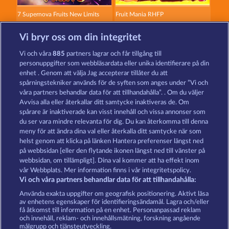
7 Supernova Fruits New Limits
Fruit Mania RHFP
Vi bryr oss om din integritet
Vi och våra
885
partners lagrar och får tillgång till
personuppgifter som webbläsardata eller unika identifierare på din
enhet . Genom att välja Jag accepterar tillåter du att
spårningstekniker används för de syften som anges under ”Vi och
Mallorca Wilds
Fancy Fruits RoAR
våra partners behandlar data för att tillhandahålla”. . Om du väljer
Avvisa alla eller återkallar ditt samtycke inaktiveras de. Om
spårare är inaktiverade kan visst innehåll och vissa annonser som
du ser vara mindre relevanta för dig. Du kan återkomma till denna
Användarvillkor
Sekretesspolicy
Avtryck
meny för att ändra dina val eller återkalla ditt samtycke när som
helst genom att klicka på länken Hantera preferenser längst ned
Om Företaget
FAQ
Partnerprogram
på webbsidan [eller den flytande ikonen längst ned till vänster på
webbsidan, om tillämpligt]. Dina val kommer att ha effekt inom
Facebook
vår Webbplats. Mer information finns i vår integritetspolicy.
Vi och våra partners behandlar data för att tillhandahålla:
Skicka in en begäran om att ångra köpet
Använda exakta uppgifter om geografisk positionering. Aktivt läsa
av enhetens egenskaper för identifieringsändamål. Lagra och/eller
få åtkomst till information på en enhet. Personanpassad reklam
och innehåll, reklam- och innehållsmätning, forskning angående
målgrupp och tjänsteutveckling.