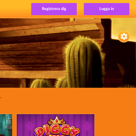
Registrera dig
Logga in
T