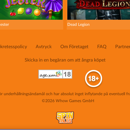
Jester
Dead Legion
kretesspolicy
Avtryck
Om Företaget
FAQ
Partne
Skicka in en begäran om att ångra köpet
ör underhållningsändamål och har absolut inget inflytande på eventuell fr
©2026 Whow Games GmbH