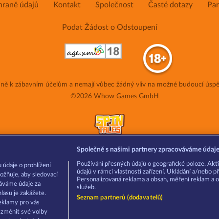
hraně údajů
Kontakt
Společnost
Časté dotazy
Par
Podat Žádost o Odstoupení
adně k zábavním účelům a nemají vůbec žádný vliv na možné budoucí úspě
©2026 Whow Games GmbH
Společně s našimi partnery zpracováváme údaje 
Používání přesných údajů o geografické poloze. Akti
 údaje o prohlížení
údajů v rámci vlastností zařízení. Ukládání a/nebo př
ožňuje, aby sledovací
Personalizovaná reklama a obsah, měření reklam a o
váváme údaje za
služeb.
asu je zakážete.
Seznam partnerů (dodavatelů)
eklamy pro vás
a změnit své volby