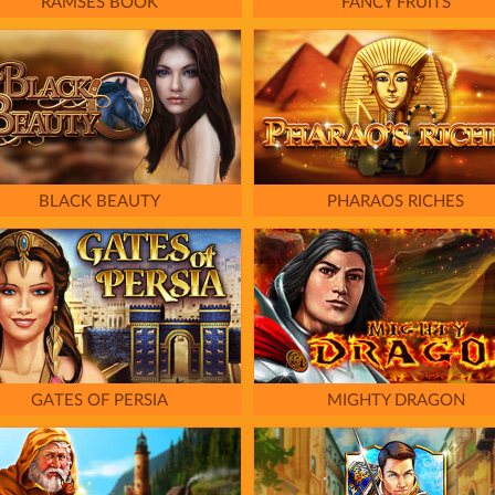
RAMSES BOOK
FANCY FRUITS
BLACK BEAUTY
PHARAOS RICHES
GATES OF PERSIA
MIGHTY DRAGON