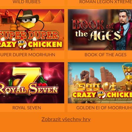
WILD RUBIES
ROMAN LEGION XTREME
SUPER DUPER MOORHUHN
BOOK OF THE AGES
ROYAL SEVEN
GOLDEN EI OF MOORHUH
Zobrazit všechny hry