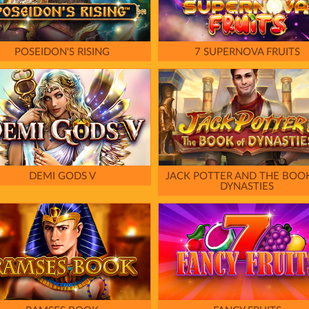
POSEIDON'S RISING
7 SUPERNOVA FRUITS
DEMI GODS V
JACK POTTER AND THE BOO
DYNASTIES