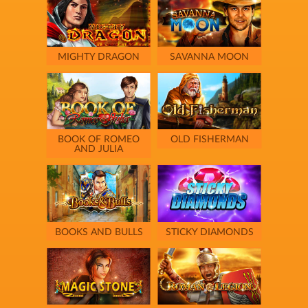
MIGHTY DRAGON
SAVANNA MOON
BOOK OF ROMEO
OLD FISHERMAN
AND JULIA
BOOKS AND BULLS
STICKY DIAMONDS