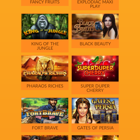
FANCY FRUITS
EXPLODIAC MAXI
PLAY
KING OF THE
BLACK BEAUTY
JUNGLE
PHARAOS RICHES
SUPER DUPER
CHERRY
FORT BRAVE
GATES OF PERSIA