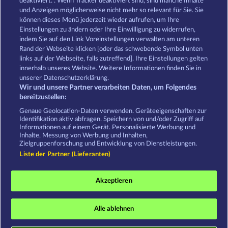
deaktiviert. . Wenn Tracker deaktiviert sind, sind manche Inhalte
MOORHUHN
DIAMONDS
und Anzeigen möglicherweise nicht mehr so ​​relevant für Sie. Sie
können dieses Menü jederzeit wieder aufrufen, um Ihre
Alle Spiele zeigen
Einstellungen zu ändern oder Ihre Einwilligung zu widerrufen,
indem Sie auf den Link Voreinstellungen verwalten am unteren
Rand der Webseite klicken [oder das schwebende Symbol unten
AGB
Datenschutz
Impressum
links auf der Webseite, falls zutreffend]. Ihre Einstellungen gelten
innerhalb unseres Website. Weitere Informationen finden Sie in
Unternehmensseite
FAQ
unserer Datenschutzerklärung.
Wir und unsere Partner verarbeiten Daten, um Folgendes
Affiliate-Programm
Facebook
bereitzustellen:
Genaue Geolocation-Daten verwenden. Geräteeigenschaften zur
Identifikation aktiv abfragen. Speichern von und/oder Zugriff auf
Widerruf einreichen
Informationen auf einem Gerät. Personalisierte Werbung und
Inhalte, Messung von Werbung und Inhalten,
Zielgruppenforschung und Entwicklung von Dienstleistungen.
Liste der Partner (Lieferanten)
Social Casino Spiele dienen der reinen Unterhaltung
Akzeptieren
und haben keinen Einfluss auf mögliche künftige
Erfolge bei Glücksspielen mit Geldeinsatz.
©2026 Whow Games GmbH
Alle ablehnen