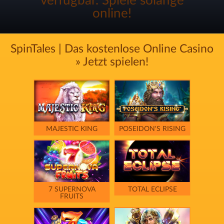
verfügbar. Spiele solange
online!
SpinTales | Das kostenlose Online Casino
» Jetzt spielen!
MAJESTIC KING
POSEIDON'S RISING
7 SUPERNOVA
TOTAL ECLIPSE
FRUITS