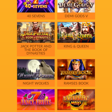
40 SEVENS
DEMI GODS V
JACK POTTER AND
KING & QUEEN
THE BOOK OF
DYNASTIES
NIGHT WOLVES
RAMSES BOOK