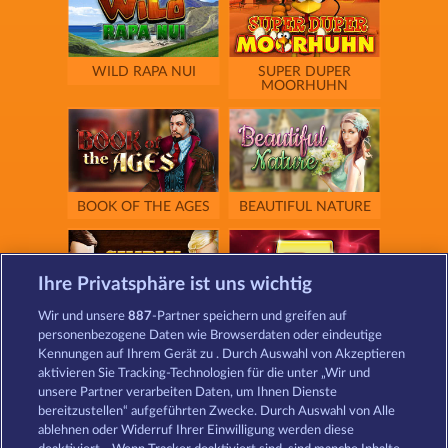
WILD RAPA NUI
SUPER DUPER
MOORHUHN
BOOK OF THE AGES
BEAUTIFUL NATURE
Ihre Privatsphäre ist uns wichtig
Wir und unsere
887
-Partner speichern und greifen auf
SIMPLY THE BEST
ROYAL SEVEN
personenbezogene Daten wie Browserdaten oder eindeutige
Kennungen auf Ihrem Gerät zu . Durch Auswahl von Akzeptieren
aktivieren Sie Tracking-Technologien für die unter „Wir und
unsere Partner verarbeiten Daten, um Ihnen Dienste
bereitzustellen“ aufgeführten Zwecke. Durch Auswahl von Alle
ablehnen oder Widerruf Ihrer Einwilligung werden diese
GOLDEN EI OF
FOREVER