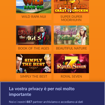
WILD RAPA NUI
SUPER DUPER
MOORHUHN
BOOK OF THE AGES
BEAUTIFUL NATURE
SIMPLY THE BEST
ROYAL SEVEN
La vostra privacy è per noi molto
importante
Noi e i nostri
887
partner archiviamo e accediamo ai dati
GOLDEN EI OF
FOREVER