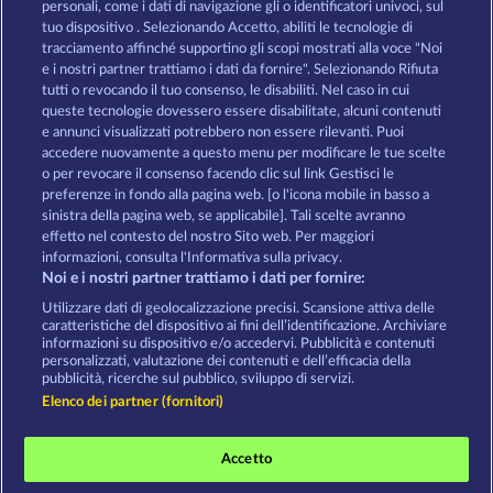
personali, come i dati di navigazione gli o identificatori univoci, sul
MOORHUHN
DIAMONDS
tuo dispositivo . Selezionando Accetto, abiliti le tecnologie di
tracciamento affinché supportino gli scopi mostrati alla voce "Noi
Mostra tutti i giochi
e i nostri partner trattiamo i dati da fornire". Selezionando Rifiuta
tutti o revocando il tuo consenso, le disabiliti. Nel caso in cui
Termini e condizioni
queste tecnologie dovessero essere disabilitate, alcuni contenuti
e annunci visualizzati potrebbero non essere rilevanti. Puoi
accedere nuovamente a questo menu per modificare le tue scelte
Informativa sulla privacy
Note legali
o per revocare il consenso facendo clic sul link Gestisci le
preferenze in fondo alla pagina web. [o l'icona mobile in basso a
Società
FAQ
Programma di affiliazione
sinistra della pagina web, se applicabile]. Tali scelte avranno
effetto nel contesto del nostro Sito web. Per maggiori
informazioni, consulta l'Informativa sulla privacy.
Facebook
Noi e i nostri partner trattiamo i dati per fornire:
Invia richiesta di recesso
Utilizzare dati di geolocalizzazione precisi. Scansione attiva delle
caratteristiche del dispositivo ai fini dell’identificazione. Archiviare
informazioni su dispositivo e/o accedervi. Pubblicità e contenuti
personalizzati, valutazione dei contenuti e dell’efficacia della
pubblicità, ricerche sul pubblico, sviluppo di servizi.
Elenco dei partner (fornitori)
I giochi social da casinò sono volti esclusivamente
all'intrattenimento e non esercitano alcuna
Accetto
influenza sull’eventuale futuro utilizzo di giochi