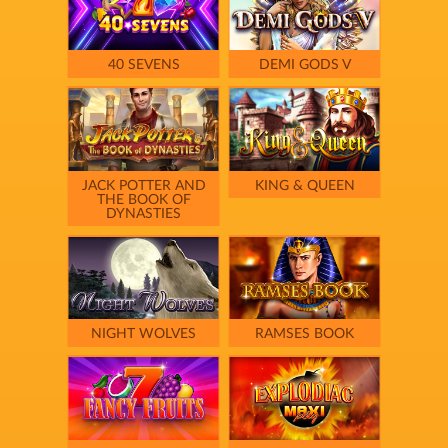
40 SEVENS
DEMI GODS V
JACK POTTER AND
KING & QUEEN
THE BOOK OF
DYNASTIES
NIGHT WOLVES
RAMSES BOOK