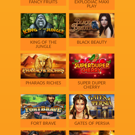
FANCY FRUITS
EXPLODIAC MAXI
PLAY
KING OF THE
BLACK BEAUTY
JUNGLE
PHARAOS RICHES
SUPER DUPER
CHERRY
FORT BRAVE
GATES OF PERSIA