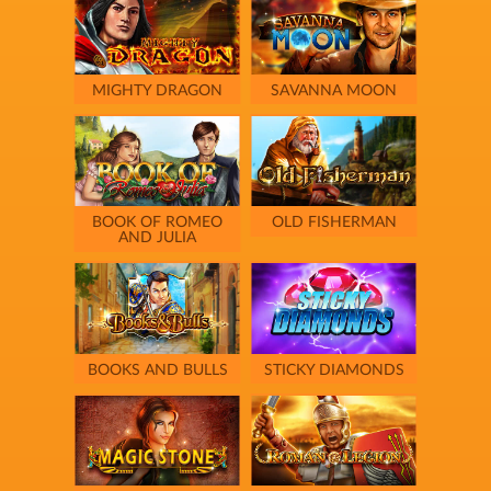
MIGHTY DRAGON
SAVANNA MOON
BOOK OF ROMEO
OLD FISHERMAN
AND JULIA
BOOKS AND BULLS
STICKY DIAMONDS