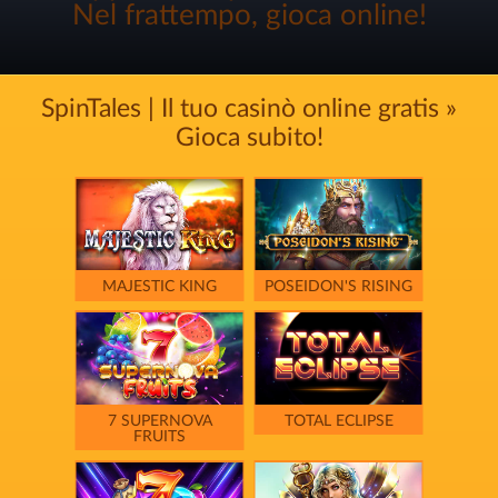
Nel frattempo, gioca online!
SpinTales | Il tuo casinò online gratis »
Gioca subito!
MAJESTIC KING
POSEIDON'S RISING
7 SUPERNOVA
TOTAL ECLIPSE
FRUITS