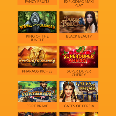
FANCY FRUITS
EXPLODIAC MAXI
PLAY
KING OF THE
BLACK BEAUTY
JUNGLE
PHARAOS RICHES
SUPER DUPER
CHERRY
FORT BRAVE
GATES OF PERSIA