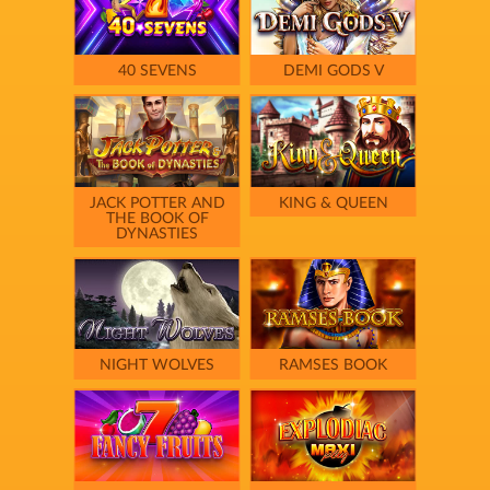
40 SEVENS
DEMI GODS V
JACK POTTER AND
KING & QUEEN
THE BOOK OF
DYNASTIES
NIGHT WOLVES
RAMSES BOOK