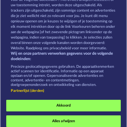
MOORHUHN
DIAMONDS
uw toestemming intrekt, worden deze uitgeschakeld. Als
trackers zijn uitgeschakeld, zijn sommige content en advertenties
Toon alle spelletjes
die je ziet wellicht niet zo relevant voor jou. Je kunt dit menu
opnieuw openen om je keuzes te wijzigen of je toestemming op
elk moment intrekken door op de link Voorkeuren beheren onder
Algemene voorwaarden
Privacyverklaring
aan de webpagina [of het zwevende pictogram linksonder op de
webpagina, indien van toepassing] te klikken. Je selecties zullen
Colofon
Bedrijf
FAQ
overal binnen onze volgende kanalen worden doorgevoerd:
Website. Raadpleeg ons privacybeleid voor meer informatie.
Wij en onze partners verwerken gegevens voor de volgende
Partnerprogramma
Facebook
doeleinden:
Terugbetalingsverzoek indienen
Precieze geolocatiegegevens gebruiken. De apparaatkenmerken
actief scannen ter identificatie. Informatie op een apparaat
opslaan en/of openen. Gepersonaliseerde advertenties en
content, advertentie- en contentmetingen,
doelgroepenonderzoek en ontwikkeling van diensten.
Partnerlijst (derden)
Sociale casino games zijn enkel bedoeld voor
entertainment en hebben absoluut geen enkele
Akkoord
invloed op mogelijk toekomstig succes in het
gokken met echt geld.
©2026 Whow Games GmbH
Alles afwijzen