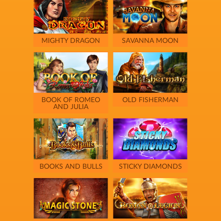
MIGHTY DRAGON
SAVANNA MOON
BOOK OF ROMEO
OLD FISHERMAN
AND JULIA
BOOKS AND BULLS
STICKY DIAMONDS