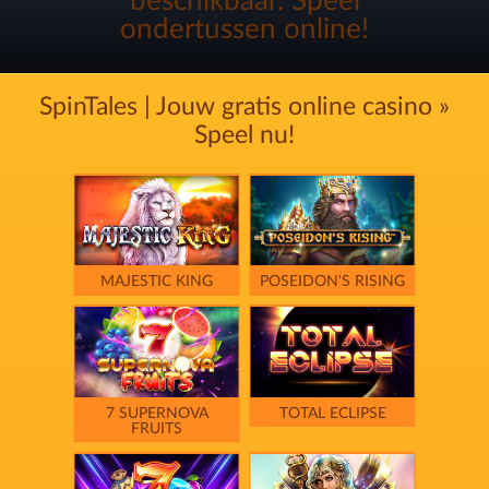
beschikbaar. Speel
ondertussen online!
SpinTales | Jouw gratis online casino »
Speel nu!
MAJESTIC KING
POSEIDON'S RISING
7 SUPERNOVA
TOTAL ECLIPSE
FRUITS