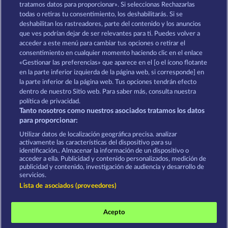
tratamos datos para proporcionar». Si seleccionas Rechazarlas
MOORHUHN
DIAMONDS
todas o retiras tu consentimiento, los deshabilitarás. Si se
deshabilitan los rastreadores, parte del contenido y los anuncios
Ver todos los juegos
que ves podrían dejar de ser relevantes para ti. Puedes volver a
acceder a este menú para cambiar tus opciones o retirar el
Términos y condiciones
consentimiento en cualquier momento haciendo clic en el enlace
«Gestionar las preferencias» que aparece en el [o el ícono flotante
en la parte inferior izquierda de la página web, si corresponde] en
Declaración de privacidad
Aviso Legal
la parte inferior de la página web. Tus opciones tendrán efecto
dentro de nuestro Sitio web. Para saber más, consulta nuestra
Empresa
FAQ
Programa de afiliados
política de privacidad.
Tanto nosotros como nuestros asociados tratamos los datos
Facebook
para proporcionar:
Utilizar datos de localización geográfica precisa. analizar
Enviar solicitud de desistimiento
activamente las características del dispositivo para su
identificación.. Almacenar la información de un dispositivo o
acceder a ella. Publicidad y contenido personalizados, medición de
publicidad y contenido, investigación de audiencia y desarrollo de
servicios.
Lista de asociados (proveedores)
Los juegos de casino social están pensados
exclusivamente para el ocio y no influyen en la
Acepto
posibilidad de tener éxito posteriormente en el