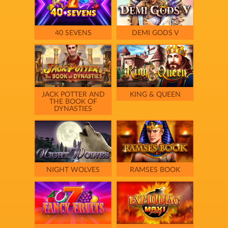
40 SEVENS
DEMI GODS V
JACK POTTER AND
KING & QUEEN
THE BOOK OF
DYNASTIES
NIGHT WOLVES
RAMSES BOOK