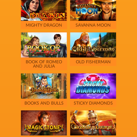
MIGHTY DRAGON
SAVANNA MOON
BOOK OF ROMEO
OLD FISHERMAN
AND JULIA
BOOKS AND BULLS
STICKY DIAMONDS