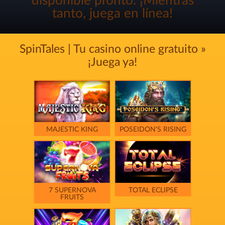
disponible pronto. ¡Mientras
tanto, juega en línea!
SpinTales | Tu casino online gratuito »
¡Juega ya!
MAJESTIC KING
POSEIDON'S RISING
7 SUPERNOVA
TOTAL ECLIPSE
FRUITS