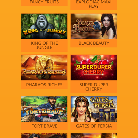
FANCY FRUITS
EXPLODIAC MAXI
PLAY
KING OF THE
BLACK BEAUTY
JUNGLE
PHARAOS RICHES
SUPER DUPER
CHERRY
FORT BRAVE
GATES OF PERSIA