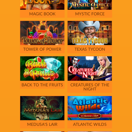
MAGIC BOOK
MYSTIC FORCE
TOWER OF POWER
TEXAS TYCOON
BACK TO THE FRUITS
CREATURES OF THE
NIGHT
MEDUSA'S LAIR
ATLANTIC WILDS