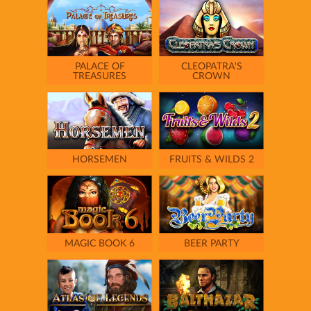
PALACE OF
CLEOPATRA'S
TREASURES
CROWN
HORSEMEN
FRUITS & WILDS 2
MAGIC BOOK 6
BEER PARTY