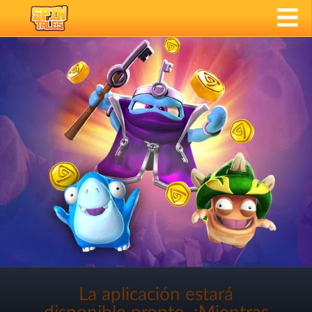
La aplicación estará