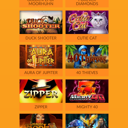
MOORHUHN
DIAMONDS
DUCK SHOOTER
CUTIE CAT
AURA OF JUPITER
40 THIEVES
ZIPPER
MIGHTY 40